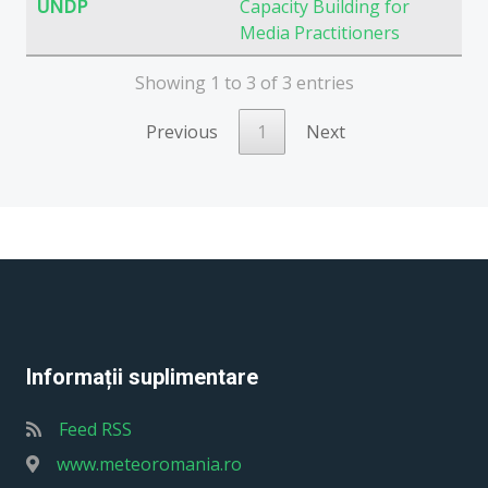
UNDP
Capacity Building for
Media Practitioners
Showing 1 to 3 of 3 entries
Previous
1
Next
Informații suplimentare
Feed RSS
www.meteoromania.ro