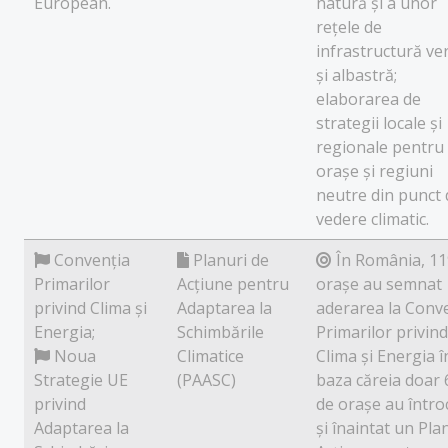
European.
natură și a unor
rețele de
infrastructură ve
și albastră;
elaborarea de
strategii locale și
regionale pentru
orașe și regiuni
neutre din punct 
vedere climatic.
Convenția
Planuri de
În România, 11
Primarilor
Acțiune pentru
orașe au semnat
privind Clima și
Adaptarea la
aderarea la Conv
Energia;
Schimbările
Primarilor privind
Noua
Climatice
Clima și Energia î
Strategie UE
(PAASC)
baza căreia doar 
privind
de orașe au întro
Adaptarea la
și înaintat un Pla