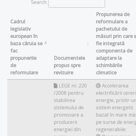
Search:
Propunerea de
Cadrul
reformulare a
legislativ
pachetului de
european în
măsuri prin care 
baza căruia se
fie integrată
fac
componenta de
propunerile
Documentele
adaptare la
de
propus spre
schimbările
reformulare
revizuire
climatice
LEGE nr. 220
Accelerarea
/2008 pentru
electrificării cerer
stabilirea
energie, printr-u
sistemului de
sistem energetic
promovare a
bazat în mare mă
producerii
pe surse de ener
energiei din
regenerabile;