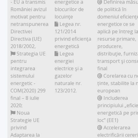
- EU a transmis
energetice a
Definirea măsu
României avizul
blocurilor de
de politică în
motivat pentru
locuinţe
domeniul eficienţ
netranspunerea
Legea nr.
energetice ce se
Directivei
121/2014
aplică pe întreg la
Directiva (UE)
privind eficienţa
resurse primare,
2018/2002,
energetică
producere,
Strategia UE
Legea
distribuţie, furniz
pentru
energiei
transport şi con
integrarea
electrice şi a
final
sistemului
gazelor
Corelarea cu n
energetic -
naturale nr.
ținte, stabilite la 
COM(2020) 299
123/2012.
european
final – 8 iulie
Includerea
2020;
principiului „efici
Noua
energetică pe pr
Strategie UE
loc” (EE1)
privind
Accelerarea
Adaptarea la
electrificării cerer