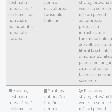
destinația
pentru
strategiei având î
turistică nr. 1
dezvoltarea
vedere o serie de
din lume – un
turismului
măsuri privind
nou cadru
balnear
adaptarea şi
politic pentru
protejarea
turismul în
infrastructurii
Europa
turismului balnea
dezvoltat în zona
litoral la schimbăr
climatice; planific
pe termen lung î
cazul staţiunilor
balneare montan
sezoniere
Europa,
Strategia
Revizuirea
destinația
natională a
strategiei având î
turistică nr. 1
României
vedere o serie de
din lume – un
pentru
măsuri privind