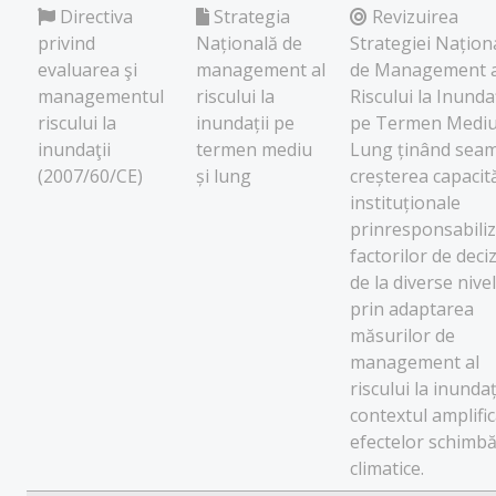
Directiva
Strategia
Revizuirea
privind
Națională de
Strategiei Națion
evaluarea şi
management al
de Management a
managementul
riscului la
Riscului la Inundaț
riscului la
inundații pe
pe Termen Mediu
inundaţii
termen mediu
Lung ținând sea
(2007/60/CE)
și lung
creșterea capacită
instituționale
prinresponsabili
factorilor de deci
de la diverse nivel
prin adaptarea
măsurilor de
management al
riscului la inundaț
contextul amplific
efectelor schimbă
climatice.