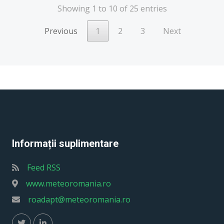
Showing 1 to 10 of 25 entries
Previous
1
2
3
Next
Informații suplimentare
Feed RSS
www.meteoromania.ro
roadapt@meteoromania.ro