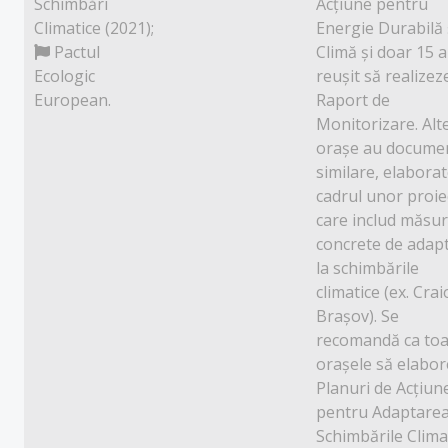
Schimbări
Acțiune pentru
Climatice (2021);
Energie Durabilă 
Pactul
Climă și doar 15 
Ecologic
reușit să realizez
European.
Raport de
Monitorizare. Alt
orașe au docume
similare, elaborat
cadrul unor proie
care includ măsur
concrete de adap
la schimbările
climatice (ex. Crai
Brașov). Se
recomandă ca toa
orașele să elabo
Planuri de Acțiun
pentru Adaptarea
Schimbările Climat