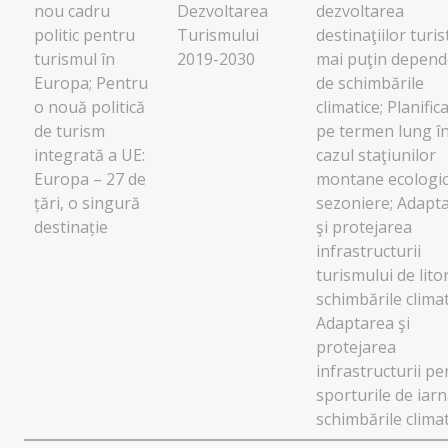
nou cadru
Dezvoltarea
dezvoltarea
politic pentru
Turismului
destinaţiilor turis
turismul în
2019-2030
mai puţin depend
Europa; Pentru
de schimbările
o nouă politică
climatice; Planific
de turism
pe termen lung î
integrată a UE:
cazul staţiunilor
Europa – 27 de
montane ecologi
țări, o singură
sezoniere; Adapt
destinație
şi protejarea
infrastructurii
turismului de litor
schimbările climat
Adaptarea şi
protejarea
infrastructurii pe
sporturile de iarn
schimbările climat