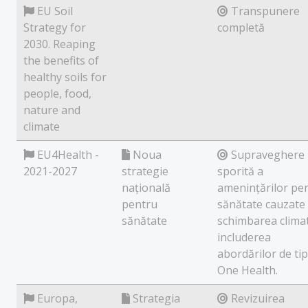
EU Soil
Transpunere
Strategy for
completă
2030. Reaping
the benefits of
healthy soils for
people, food,
nature and
climate
EU4Health -
Noua
Supraveghere
2021-2027
strategie
sporită a
națională
amenințărilor pe
pentru
sănătate cauzate
sănătate
schimbarea climat
includerea
abordărilor de tip
One Health.
Europa,
Strategia
Revizuirea