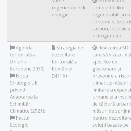
surse
Promovarea
regenerabile de
combustibililor
energie
regenerabili și cu
conținut scăzut d
carbon, inclusiv a
hidrogenului.
Agenda
Strategia de
Revizuirea SD
teritorială a
dezvoltare
care să vizeze: m
Uniunii
teritorială a
specifice de
Europene 2030;
României
gestionare și
Noua
(SDTR)
prevenire a riscur
Strategie UE
climatice; măsuri 
privind
limitare a expansi
Adaptarea la
urbane și a insule
Schimbări
de căldură urbane
Climatice (2021);
măsuri de sprijini
Pactul
pentru dezvoltar
Ecologic
soluții bazate pe