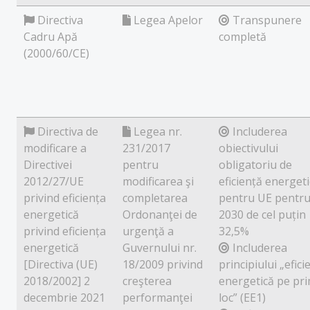
Directiva
Legea Apelor
Transpunere
Cadru Apă
completă
(2000/60/CE)
Directiva de
Legea nr.
Includerea
modificare a
231/2017
obiectivului
Directivei
pentru
obligatoriu de
2012/27/UE
modificarea şi
eficiență energet
privind eficiența
completarea
pentru UE pentr
energetică
Ordonanţei de
2030 de cel puțin
privind eficiența
urgenţă a
32,5%
energetică
Guvernului nr.
Includerea
[Directiva (UE)
18/2009 privind
principiului „efici
2018/2002] 2
creşterea
energetică pe pr
decembrie 2021
performanţei
loc” (EE1)