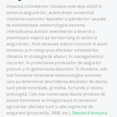
Impactul schimbărilor climatice este deja vizibil în
sectorul asigurărilor, având drept consecință
creșterea costurilor daunelor și pierderilor cauzate
de evenimentele meteorologice extreme.
Intensificarea acestor evenimente a devenit o
amenințare majoră pe termen lung în sectorul
asigurărilor, fiind necesare măsuri concrete în acest
domeniu prin integrarea efectelor schimbărilor
climatice în strategia de afaceri, în managementul
riscurilor, în proiectarea produselor de asigurări
precum și în gestionarea daunelor. În România, cele
mai frecvente fenomene meteorologice extreme,
care au determinat deschiderea dosarelor de daune,
sunt ploile torențiale, grindina, furtunile și seceta
prelungită. Cele mai numeroase daune produse de
aceste fenomene se înregistrează în domeniul
agricol dar afectate sunt și alte segmente de
asigurare (proprietăți, IMM, etc.).
Descarcă broșura.