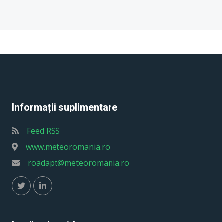
Informații suplimentare
Feed RSS
www.meteoromania.ro
roadapt@meteoromania.ro