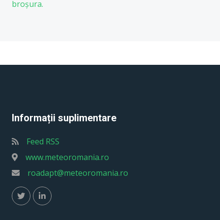
broșura.
Informații suplimentare
Feed RSS
www.meteoromania.ro
roadapt@meteoromania.ro