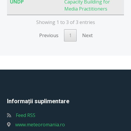
UNDP
Capacity Building for
Media Practitioners
Showing 1 to 3 of 3 entries
Previous
1
Next
Informații suplimentare
Feed RSS
www.meteoromania.ro