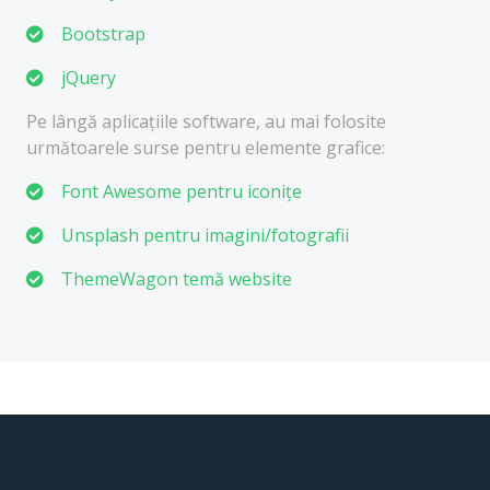
Bootstrap
jQuery
Pe lângă aplicațiile software, au mai folosite
următoarele surse pentru elemente grafice:
Font Awesome pentru iconițe
Unsplash pentru imagini/fotografii
ThemeWagon temă website