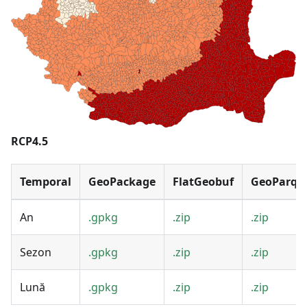
RCP4.5
Temporal
GeoPackage
FlatGeobuf
GeoParqu
An
.gpkg
.zip
.zip
Sezon
.gpkg
.zip
.zip
Lună
.gpkg
.zip
.zip