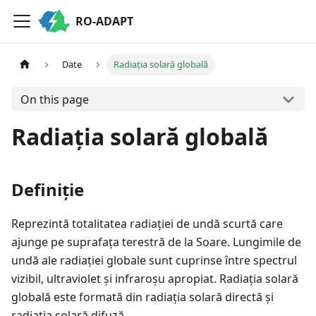
RO-ADAPT
Date
Radiația solară globală
On this page
Radiația solară globală
Definiție
Reprezintă totalitatea radiației de undă scurtă care
ajunge pe suprafața terestră de la Soare. Lungimile de
undă ale radiației globale sunt cuprinse între spectrul
vizibil, ultraviolet și infraroșu apropiat. Radiația solară
globală este formată din radiația solară directă și
radiația solară difuză.