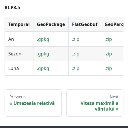
RCP8.5
Temporal
GeoPackage
FlatGeobuf
GeoParqu
An
.gpkg
.zip
.zip
Sezon
.gpkg
.zip
.zip
Lună
.gpkg
.zip
.zip
Previous
Next
Umezeala relativă
Viteza maximă a
vântului