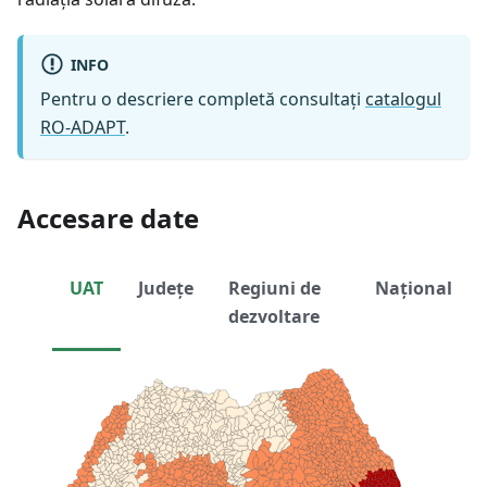
INFO
Pentru o descriere completă consultați
catalogul
RO-ADAPT
.
Accesare date
UAT
Județe
Regiuni de
Național
dezvoltare