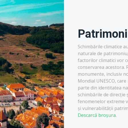
Patrimoni
Schimbările climatice au
naturale de patrimoniu, 
factorilor climatici vor
conservarea acestora. R
monumente, inclusiv nou
Mondial UNESCO, care re
parte din identitatea n
schimbările de direcție ș
fenomenelor extreme vor
și vulnerabilității patr
Descarcă broșura.