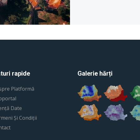
turi rapide
Galerie hărți
spre Platformă
oportal
ență Date
meni Și Condiții
ntact