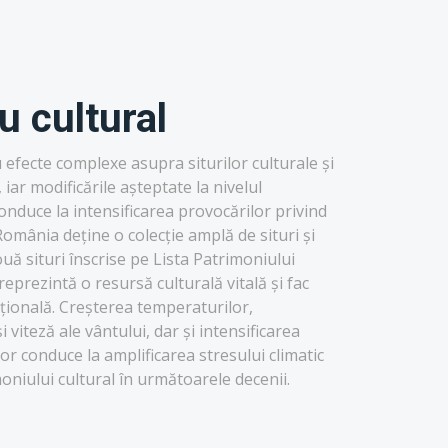
u cultural
 efecte complexe asupra siturilor culturale și
iar modificările așteptate la nivelul
 conduce la intensificarea provocărilor privind
omânia deține o colecție amplă de situri și
ă situri înscrise pe Lista Patrimoniului
prezintă o resursă culturală vitală și fac
ațională. Creșterea temperaturilor,
i viteză ale vântului, dar și intensificarea
 conduce la amplificarea stresului climatic
imoniului cultural în următoarele decenii.