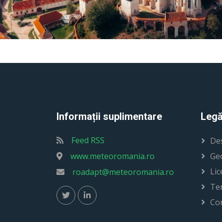
Informații suplimentare
Legă
Feed RSS
De
www.meteoromania.ro
Ge
Lic
roadapt@meteoromania.ro
Ter
Co