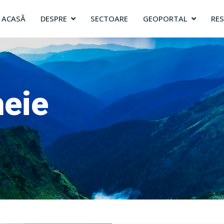
ACASĂ
DESPRE
SECTOARE
GEOPORTAL
RE
heie