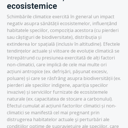
ecosistemice
Schimbările climatice exercită în general un impact
negativ asupra sănătății ecosistemelor, influențând
habitatele speciilor, compoziția acestora (cu pierderi
sau câștiguri de biodiversitate), distribuția și
extinderea lor spațială (inclusiv în altitudine). Efectele
tendințelor actuale și viitoare de evoluție climatică se
întrepătrund cu presiunea exercitată de alți factori
non-climatici, care implică de cele mai multe ori
acțiuni antropice (ex. defrișări, pășunat excesiv,
poluare) și care se răsfrâng asupra biodiversității (ex.
pierderi ale speciilor indigene, apariția speciilor
invazive) și serviciilor furnizate de ecosistemele
naturale (ex. capacitatea de stocare a carbonului).
Efectul cumulat al acțiunii factorilor climatici și non-
climatici se manifestă cel mai pregnant prin
distrugerea habitatelor actuale şi perturbări ale
condițiilor optime de supraviețuire ale speciilor, care