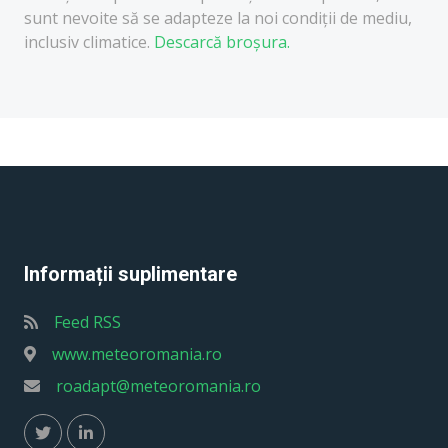
sunt nevoite să se adapteze la noi condiții de mediu,
inclusiv climatice.
Descarcă broșura.
Informații suplimentare
Feed RSS
www.meteoromania.ro
roadapt@meteoromania.ro