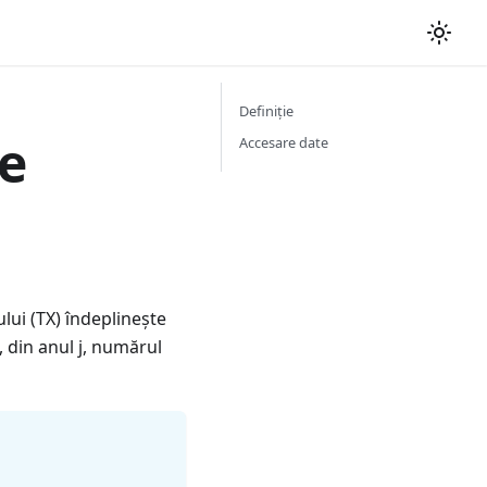
Definiție
le
Accesare date
lui (TX) îndeplinește
, din anul j, numărul