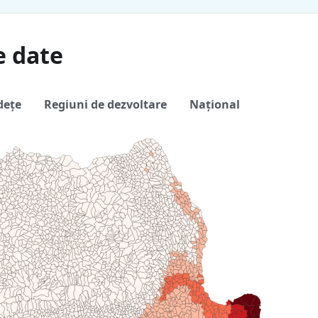
e date
dețe
Regiuni de dezvoltare
Național