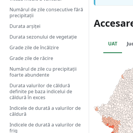
Numărul de zile consecutive fără
precipitații
Accesar
Durata arșiței
Durata sezonului de vegetație
UAT
Ju
Grade zile de încălzire
Grade zile de răcire
Numărul de zile cu precipitații
foarte abundente
Durata valurilor de căldură
definite pe baza indicelui de
căldură în exces
Indicele de durată a valurilor de
căldură
Indicele de durată a valurilor de
frig