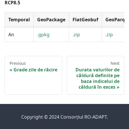
RCP8.5
Temporal
GeoPackage
FlatGeobuf
GeoParqu
An
.gpkg
.zip
.zip
Previous
Next
Grade zile de răcire
Durata valurilor de
căldură definite pe
baza indicelui de
căldură în exces
Copyright © 2024 Consorțiul RO-ADAPT.