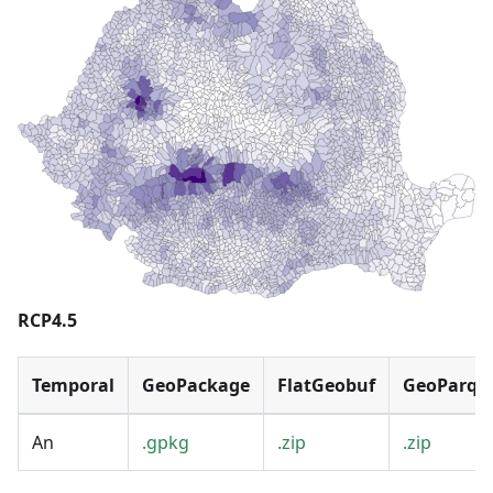
RCP4.5
Temporal
GeoPackage
FlatGeobuf
GeoParqu
An
.gpkg
.zip
.zip