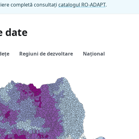
iere completă consultați
catalogul RO-ADAPT
.
e date
dețe
Regiuni de dezvoltare
Național