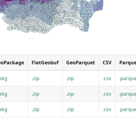
eoPackage
FlatGeobuf
GeoParquet
CSV
Parque
pkg
.zip
.zip
.csv
.parqu
pkg
.zip
.zip
.csv
.parqu
pkg
.zip
.zip
.csv
.parqu