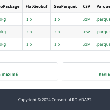
eoPackage
FlatGeobuf
GeoParquet
CSV
Parque
pkg
.zip
.zip
.csv
.parqu
pkg
.zip
.zip
.csv
.parqu
pkg
.zip
.zip
.csv
.parqu
a maximă
Radia
Copyright © 2024 Consorțiul RO-ADAPT.