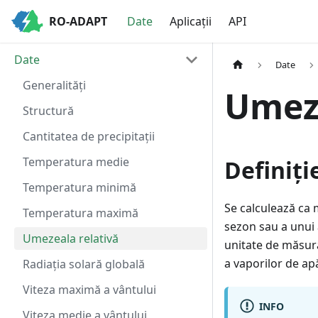
RO-ADAPT
Date
Aplicații
API
Date
Date
Generalități
Umeze
Structură
Cantitatea de precipitații
Temperatura medie
Definiți
Temperatura minimă
Se calculează ca 
Temperatura maximă
sezon sau a unui 
Umezeala relativă
unitate de măsură
a vaporilor de ap
Radiația solară globală
Viteza maximă a vântului
INFO
Viteza medie a vântului