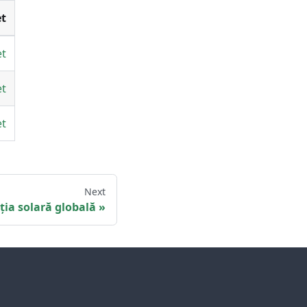
t
et
et
et
Next
ția solară globală