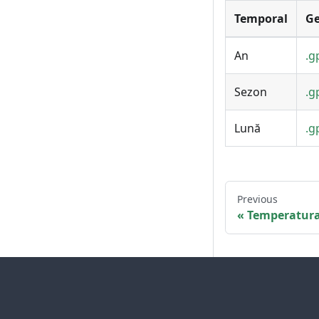
Temporal
G
An
.g
Sezon
.g
Lună
.g
Previous
Temperatur