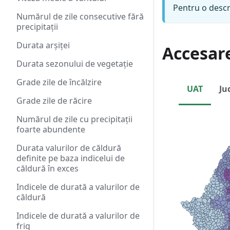
Pentru o descr
Numărul de zile consecutive fără
precipitații
Durata arșiței
Accesar
Durata sezonului de vegetație
Grade zile de încălzire
UAT
Ju
Grade zile de răcire
Numărul de zile cu precipitații
foarte abundente
Durata valurilor de căldură
definite pe baza indicelui de
căldură în exces
Indicele de durată a valurilor de
căldură
Indicele de durată a valurilor de
frig