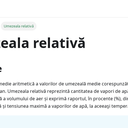
Umezeala relativă
ala relativă
e
medie aritmetică a valorilor de umezeală medie corespunzăt
an. Umezeala relativă reprezintă cantitatea de vapori de ap
 a volumului de aer și exprimă raportul, în procente (%), d
ă și tensiunea maximă a vaporilor de apă, la aceeaşi temper