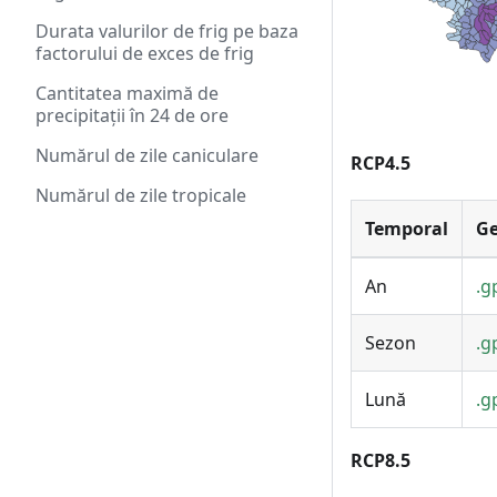
Durata valurilor de frig pe baza
factorului de exces de frig
Cantitatea maximă de
precipitații în 24 de ore
Numărul de zile caniculare
RCP4.5
Numărul de zile tropicale
Temporal
G
An
.g
Sezon
.g
Lună
.g
RCP8.5