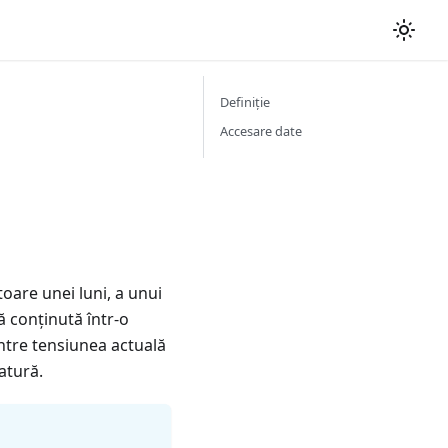
Definiție
Accesare date
oare unei luni, a unui
ă conținută într-o
intre tensiunea actuală
atură.