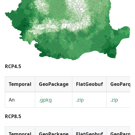
RCP4.5
Temporal
GeoPackage
FlatGeobuf
GeoParqu
An
.gpkg
.zip
.zip
RCP8.5
Temporal
GeoPackage
FlatGeobuf
GeoParqu