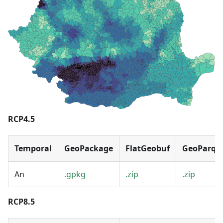
RCP4.5
Temporal
GeoPackage
FlatGeobuf
GeoParqu
An
.gpkg
.zip
.zip
RCP8.5