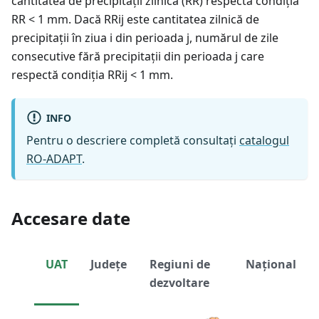
cantitatea de precipitații zilnică (RR) respectă condiția
RR < 1 mm. Dacă RRij este cantitatea zilnică de
precipitații în ziua i din perioada j, numărul de zile
consecutive fără precipitații din perioada j care
respectă condiția RRij < 1 mm.
INFO
Pentru o descriere completă consultați
catalogul
RO-ADAPT
.
Accesare date
UAT
Județe
Regiuni de
Național
dezvoltare