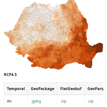
RCP4.5
Temporal
GeoPackage
FlatGeobuf
GeoParqu
An
.gpkg
.zip
.zip