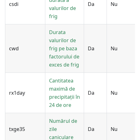
durată a
csdi
Da
Nu
valurilor de
frig
Durata
valurilor de
cwd
frig pe baza
Da
Nu
factorului de
exces de frig
Cantitatea
maximă de
rx1day
Da
Nu
precipitații în
24 de ore
Numărul de
txge35
zile
Da
Nu
caniculare