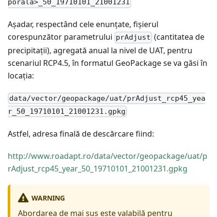
porală>_50_19710101_21001231
Așadar, respectând cele enunțate, fișierul
corespunzător parametrului
(cantitatea de
prAdjust
precipitații), agregată anual la nivel de UAT, pentru
scenariul RCP4.5, în formatul GeoPackage se va găsi în
locația:
data/vector/geopackage/uat/prAdjust_rcp45_yea
r_50_19710101_21001231.gpkg
Astfel, adresa finală de descărcare fiind:
http://www.roadapt.ro/data/vector/geopackage/uat/p
rAdjust_rcp45_year_50_19710101_21001231.gpkg
WARNING
Abordarea de mai sus este valabilă pentru