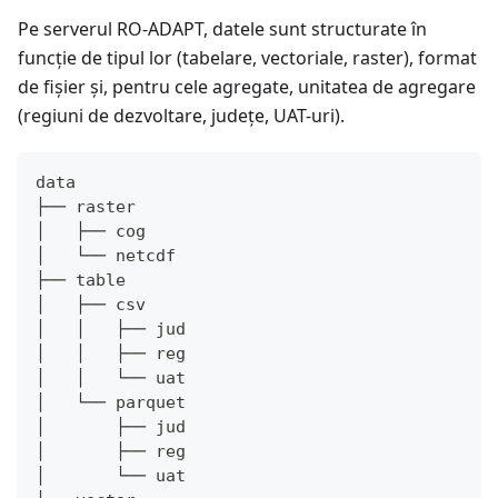
Pe serverul RO-ADAPT, datele sunt structurate în
funcție de tipul lor (tabelare, vectoriale, raster), format
de fișier și, pentru cele agregate, unitatea de agregare
(regiuni de dezvoltare, județe, UAT-uri).
data
├── raster
│   ├── cog
│   └── netcdf
├── table
│   ├── csv
│   │   ├── jud
│   │   ├── reg
│   │   └── uat
│   └── parquet
│       ├── jud
│       ├── reg
│       └── uat