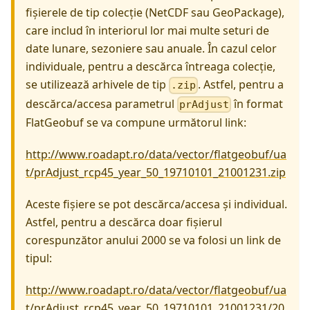
fișierele de tip colecție (NetCDF sau GeoPackage),
care includ în interiorul lor mai multe seturi de
date lunare, sezoniere sau anuale. În cazul celor
individuale, pentru a descărca întreaga colecție,
se utilizează arhivele de tip
. Astfel, pentru a
.zip
descărca/accesa parametrul
în format
prAdjust
FlatGeobuf se va compune următorul link:
http://www.roadapt.ro/data/vector/flatgeobuf/ua
t/prAdjust_rcp45_year_50_19710101_21001231.zip
Aceste fișiere se pot descărca/accesa și individual.
Astfel, pentru a descărca doar fișierul
corespunzător anului 2000 se va folosi un link de
tipul:
http://www.roadapt.ro/data/vector/flatgeobuf/ua
t/prAdjust_rcp45_year_50_19710101_21001231/20