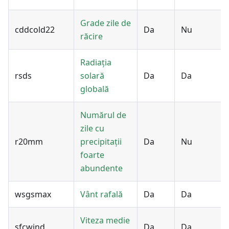
Grade zile de
cddcold22
Da
Nu
răcire
Radiația
rsds
solară
Da
Da
globală
Numărul de
zile cu
r20mm
precipitații
Da
Nu
foarte
abundente
wsgsmax
Vânt rafală
Da
Da
Viteza medie
sfcwind
Da
Da