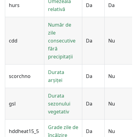
Umezeala
hurs
Da
Da
relativă
Număr de
zile
cdd
consecutive
Da
Nu
fără
precipitații
Durata
scorchno
Da
Nu
arșiței
Durata
gsl
sezonului
Da
Nu
vegetativ
Grade zile de
hddheat15_5
Da
Nu
încălzire