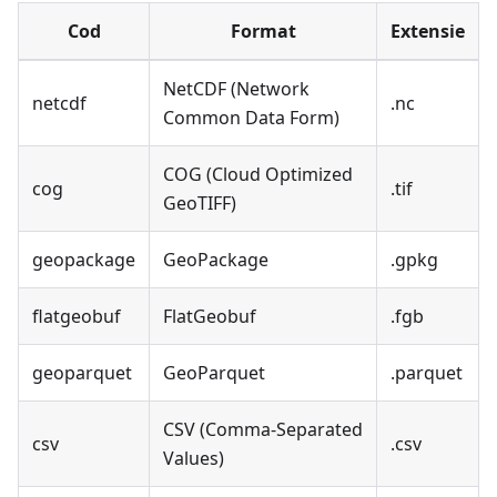
Cod
Format
Extensie
NetCDF (Network
netcdf
.nc
Common Data Form)
COG (Cloud Optimized
cog
.tif
GeoTIFF)
geopackage
GeoPackage
.gpkg
flatgeobuf
FlatGeobuf
.fgb
geoparquet
GeoParquet
.parquet
CSV (Comma-Separated
csv
.csv
Values)