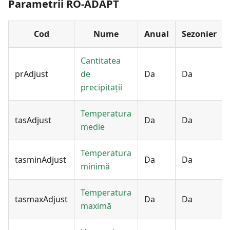
Parametrii RO-ADAPT
Cod
Nume
Anual
Sezonier
Cantitatea
prAdjust
de
Da
Da
precipitații
Temperatura
tasAdjust
Da
Da
medie
Temperatura
tasminAdjust
Da
Da
minimă
Temperatura
tasmaxAdjust
Da
Da
maximă