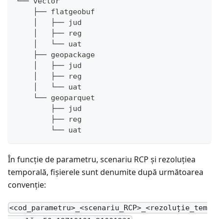
└── vector
    ├── flatgeobuf
    │   ├── jud
    │   ├── reg
    │   └── uat
    ├── geopackage
    │   ├── jud
    │   ├── reg
    │   └── uat
    └── geoparquet
        ├── jud
        ├── reg
        └── uat
În funcție de parametru, scenariu RCP și rezoluțiea
temporală, fișierele sunt denumite după următoarea
convenție:
<cod_parametru>_<scenariu_RCP>_<rezoluție_tem