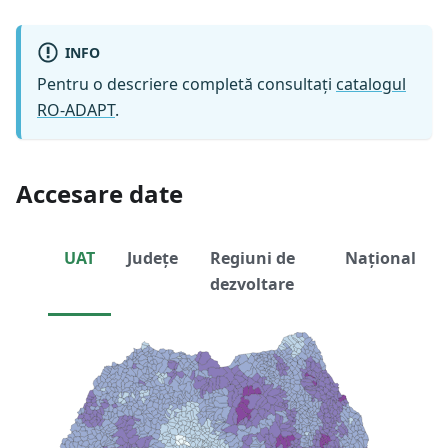
INFO
Pentru o descriere completă consultați
catalogul
RO-ADAPT
.
Accesare date
UAT
Județe
Regiuni de
Național
dezvoltare