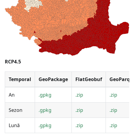
RCP4.5
Temporal
GeoPackage
FlatGeobuf
GeoParqu
An
.gpkg
.zip
.zip
Sezon
.gpkg
.zip
.zip
Lună
.gpkg
.zip
.zip