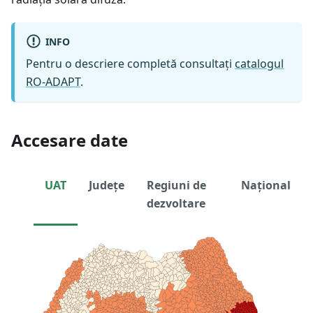
INFO
Pentru o descriere completă consultați
catalogul
RO-ADAPT
.
Accesare date
UAT
Județe
Regiuni de
Național
dezvoltare