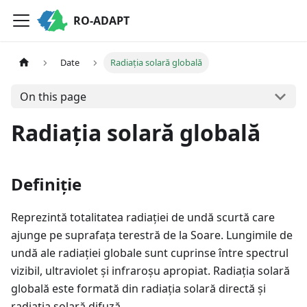
RO-ADAPT
Date
Radiația solară globală
On this page
Radiația solară globală
Definiție
Reprezintă totalitatea radiației de undă scurtă care
ajunge pe suprafața terestră de la Soare. Lungimile de
undă ale radiației globale sunt cuprinse între spectrul
vizibil, ultraviolet și infraroșu apropiat. Radiația solară
globală este formată din radiația solară directă și
radiația solară difuză.