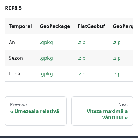
RCP8.5
Temporal
GeoPackage
FlatGeobuf
GeoParqu
An
.gpkg
.zip
.zip
Sezon
.gpkg
.zip
.zip
Lună
.gpkg
.zip
.zip
Previous
Next
Umezeala relativă
Viteza maximă a
vântului