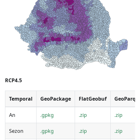
RCP4.5
Temporal
GeoPackage
FlatGeobuf
GeoParqu
An
.gpkg
.zip
.zip
Sezon
.gpkg
.zip
.zip