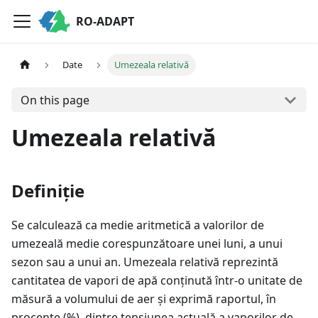
RO-ADAPT
Date
Umezeala relativă
On this page
Umezeala relativă
Definiție
Se calculează ca medie aritmetică a valorilor de
umezeală medie corespunzătoare unei luni, a unui
sezon sau a unui an. Umezeala relativă reprezintă
cantitatea de vapori de apă conținută într-o unitate de
măsură a volumului de aer și exprimă raportul, în
procente (%), dintre tensiunea actuală a vaporilor de