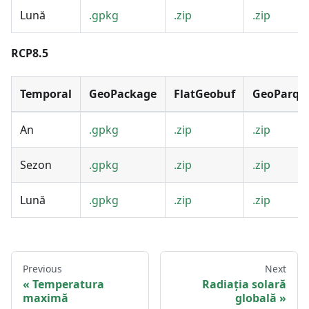
Lună
.gpkg
.zip
.zip
RCP8.5
Temporal
GeoPackage
FlatGeobuf
GeoParqu
An
.gpkg
.zip
.zip
Sezon
.gpkg
.zip
.zip
Lună
.gpkg
.zip
.zip
Previous
Next
Temperatura
Radiația solară
maximă
globală