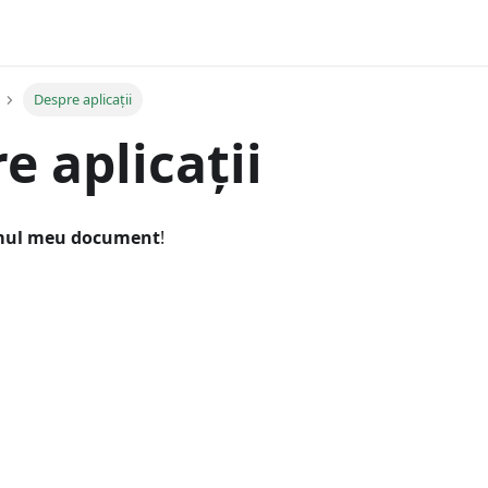
Despre aplicații
e aplicații
mul meu document
!