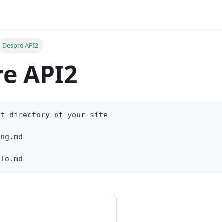
Despre API2
e API2
ot directory of your site
ing.md
llo.md