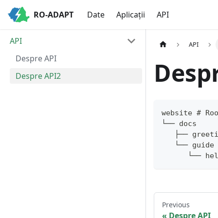
RO-ADAPT
Date
Aplicații
API
API
API
Despre API
Despr
Despre API2
website # Ro
└── docs
   ├── greet
   └── guide
      └── he
Previous
Despre API