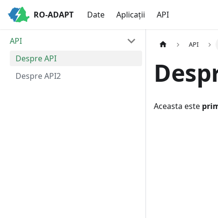
RO-ADAPT
Date
Aplicații
API
API
API
Despre API
Despr
Despre API2
Aceasta este
pri